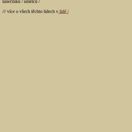
tanečníků / umělců /
/// více o všech těchto lidech v
lidé /