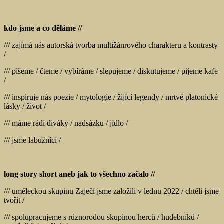
kdo jsme a co děláme //
/// zajímá nás autorská tvorba multižánrového charakteru a kontrasty
/
/// píšeme / čteme / vybíráme / slepujeme / diskutujeme / pijeme kafe
/
/// inspiruje nás poezie / mytologie / žijící legendy / mrtvé platonické
lásky / život /
/// máme rádi diváky / nadsázku / jídlo /
/// jsme labužníci /
long story short aneb jak to všechno začalo //
/// uměleckou skupinu Zaječí jsme založili v lednu 2022 / chtěli jsme
tvořit /
/// spolupracujeme s různorodou skupinou herců / hudebníků /