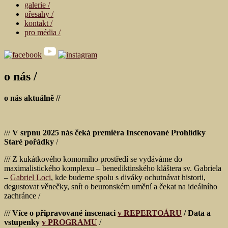
galerie /
přesahy /
kontakt /
pro média /
o nás /
o nás aktuálně //
///
V srpnu 2025 nás čeká premiéra Inscenované Prohlídky
Staré pořádky
/
/// Z kukátkového komorního prostředí se vydáváme do
maximalistického komplexu – benediktinského kláštera sv. Gabriela
–
Gabriel Loci
, kde budeme spolu s diváky ochutnávat historii,
degustovat věnečky, snít o beuronském umění a čekat na ideálního
zachránce /
///
Více o připravované inscenaci
v REPERTOÁRU
/ Data a
vstupenky
v PROGRAMU
/